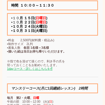
時間 １０:００～１１:３０
•１０
月 １５日(
日曜日
)
•１０
月 ２２日(
日曜日
)
•１０月 ２４日(火曜日)
•１０月 ３１日(火曜日)
•料金 2,500円(材料費・税込み)
•制作サイズ 2L判
•募集人数
各回 1名様～3名様
•描いた絵は当日お持ち帰りいただけます。
※指で色を混ぜて描くので、利き手の爪を
切っておくことをお勧めいたします。
1dayコース・詳しくはこちらを☝
マンスリーコース(月に1回継続レッスン) 2時間
毎月 第2・火曜、
日曜
午前の部 10:00～12:00 (火)(
日
)