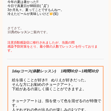
今年の夏は暑かった!!
今日で真夏日が88回目( ﾟДﾟ)
3か月丸々、夏ってことですもんねー。
冷えたビールが美味しいけど
(笑)
さてさて。
10
月のレッスン
ご案内です。
注意)5類感染症に移行されましたが、当面の間
感染予防対策をとり、
最小限の人数でレッスンを行っておりま
す。
1dayコース(体験レッスン) 1時間00分～1時間30分
絵を描くことが好き!! ぬりえが好きだった。
そんな方にお勧めのチョークアート。
下絵があるの楽しく描くことができますよ。
チョークアートは、指を使って色を混ぜるのが特徴で
す。
人それぞれの色が出るのが楽しみの1つです。