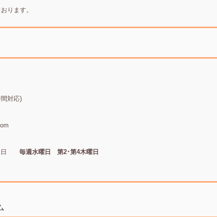
ております。
時間対応)
com
 定休日
毎週水曜日 第2･第4木曜日
ム